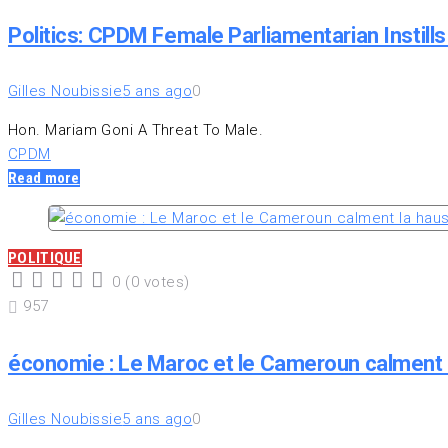
Politics: CPDM Female Parliamentarian Instills 
Gilles Noubissie
5 ans ago
0
Hon. Mariam Goni A Threat To Male.
CPDM
Read more
POLITIQUE
0
(
0 votes
)
1
2
3
4
5
957
économie : Le Maroc et le Cameroun calment 
Gilles Noubissie
5 ans ago
0