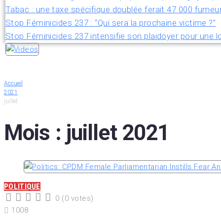
Tabac : une taxe spécifique doublée ferait 47 000 fumeu
Stop Féminicides 237 : “Qui sera la prochaine victime ?”
Stop Féminicides 237 intensifie son plaidoyer pour une lo
Accueil
2021
juillet
Mois :
juillet 2021
POLITIQUE
0
(
0 votes
)
1
2
3
4
5
1008