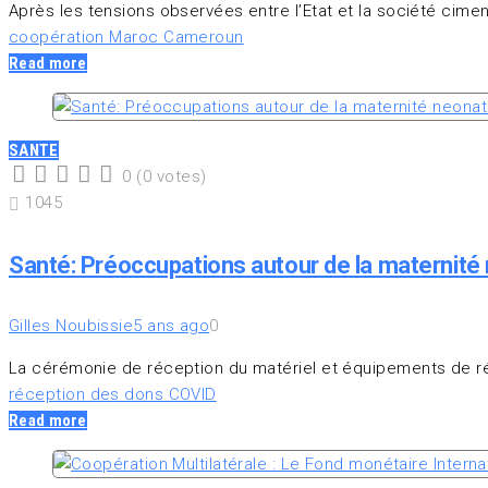
Après les tensions observées entre l’Etat et la société cimenc
coopération Maroc Cameroun
Read more
SANTE
0
(
0 votes
)
1
2
3
4
5
1045
Santé: Préoccupations autour de la maternité 
Gilles Noubissie
5 ans ago
0
La cérémonie de réception du matériel et équipements de réan
réception des dons COVID
Read more