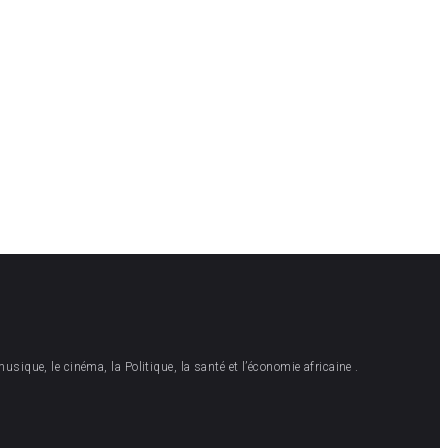
musique, le cinéma, la Politique, la santé et l’économie africaine .