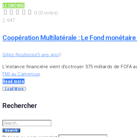
ECONOMIE
0
(
0 votes
)
1
2
3
4
5
647
Coopération Multilatérale : Le Fond monétair
Gilles Noubissie
5 ans ago
0
L’instance financière vient d’octroyer 375 milliards de FCF
FMI au Cameroun
Read more
Load More
Rechercher
Search
for:
Search