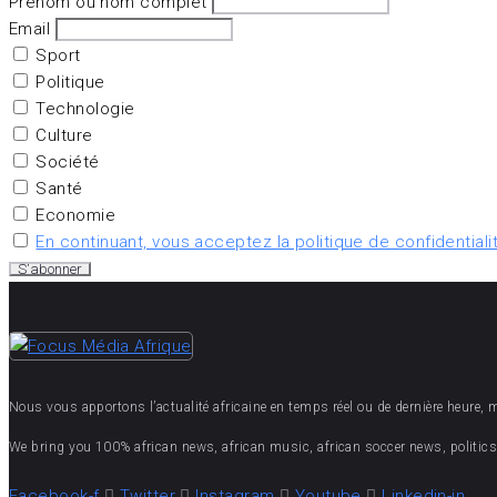
Prénom ou nom complet
Email
Sport
Politique
Technologie
Culture
Société
Santé
Economie
En continuant, vous acceptez la politique de confidentiali
Nous vous apportons l’actualité africaine en temps réel ou de dernière heure, mais
We bring you 100% african news, african music, african soccer news, politics,
Facebook-f
Twitter
Instagram
Youtube
Linkedin-in