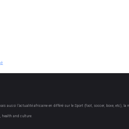
té
 aussi l’actualité africaine en différé sur le Sport (foot, soccer, boxe, etc), la 
 health and culture.