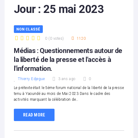
Jour :
25 mai 2023
NON CLASSÉ
0
(
0 votes
)
1120
1
2
3
4
5
Médias : Questionnements autour de
la liberté de la presse et l'accès à
l'information.
Thierry Edjegue
3 ans ago
0
Le prétexte était le 5éme forum national de la liberté de la presse
tenu à Yaoundé au mois de Mai 2023 Dans le cadre des
activités marquant la célébration de…
READ MORE