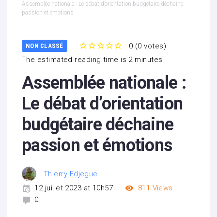
Assemblée nationale : Le débat d’orientation budgétaire déchaine
passion et émotions
0
(
0 votes
)
NON CLASSÉ
1
2
3
4
5
The estimated reading time is 2 minutes
Assemblée nationale :
Le débat d’orientation
budgétaire déchaine
passion et émotions
Thierry Edjegue
12 juillet 2023 at 10h57
811
Views
0