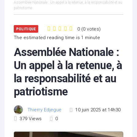
Assemblée Nationale : Un appel à la retenue, à la responsabilité et au
patriotisme
0
(
0 votes
)
POLITIQUE
1
2
3
4
5
The estimated reading time is 1 minute
Assemblée Nationale :
Un appel à la retenue, à
la responsabilité et au
patriotisme
Thierry Edjegue
10 juin 2025 at 14h30
379
Views
0