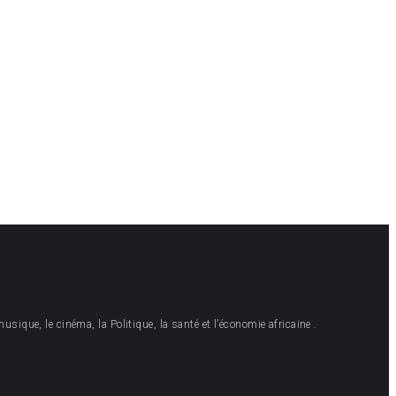
musique, le cinéma, la Politique, la santé et l’économie africaine .