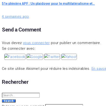
51e plénière APF : Un plaidoyer pour le multilatéralisme et…
4 semaines ago
Send a Comment
Vous devez
vous connecter
pour publier un commentaire.
Se connecter avec:
Ce site utilise Akismet pour réduire les indésirables.
En savoi
Rechercher
Search
for:
Search