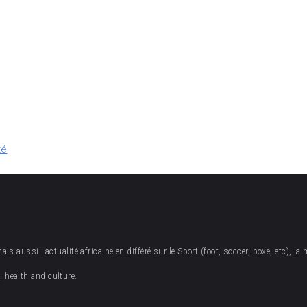
té
 aussi l’actualité africaine en différé sur le Sport (foot, soccer, boxe, etc), la 
 health and culture.