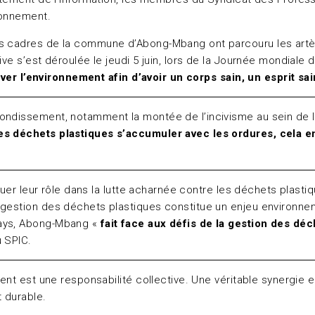
ronnement.
es cadres de la commune d’Abong-Mbang ont parcouru les artèr
ive s’est déroulée le jeudi 5 juin, lors de la Journée mondiale
server l’environnement afin d’avoir un corps sain, un esprit 
ndissement, notamment la montée de l’incivisme au sein de la 
les déchets plastiques s’accumuler avec les ordures, cela e
jouer leur rôle dans la lutte acharnée contre les déchets plast
a gestion des déchets plastiques constitue un enjeu environn
pays, Abong-Mbang «
fait face aux défis de la gestion des d
u SPIC.
ent est une responsabilité collective. Une véritable synergie en
 durable.