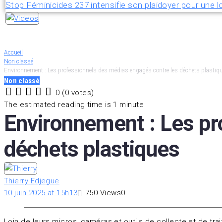
Stop Féminicides 237 intensifie son plaidoyer pour une lo
Accueil
Non classé
Environnement : Les professionnels des médias engagés contre les déchets plastiq
Non classé
0
(
0 votes
)
1
2
3
4
5
The estimated reading time is 1 minute
Environnement : Les pr
déchets plastiques
Thierry Edjegue
10 juin 2025 at 15h13
750
Views
0
Loin de leurs micros, caméras et outils de collecte et de tr