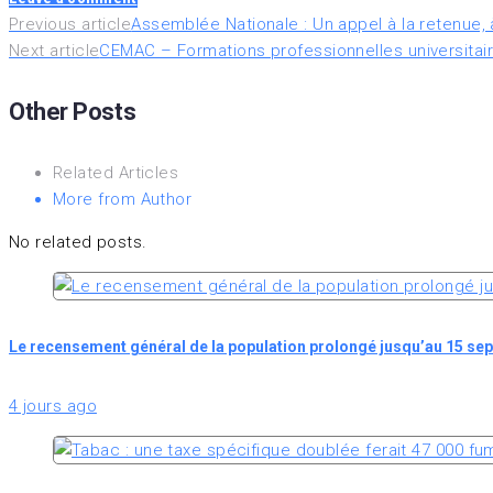
Navigation
Previous article
Assemblée Nationale : Un appel à la retenue, à
Next article
CEMAC – Formations professionnelles universitair
de
Other Posts
l’article
Related Articles
More from Author
No related posts.
Le recensement général de la population prolongé jusqu’au 15 se
4 jours ago