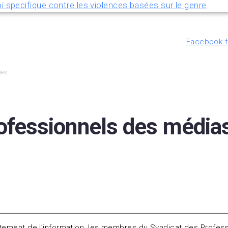
i specifique contre les violences basées sur le genre
Facebook-f
ues
ofessionnels des média
aitement de l’information, les membres du Syndicat des Profes