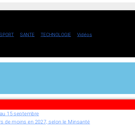
SPORT
SANTE
TECHNOLOGIE
Vidéos
u’au 15 septembre
rs de moins en 2027, selon le Minsanté