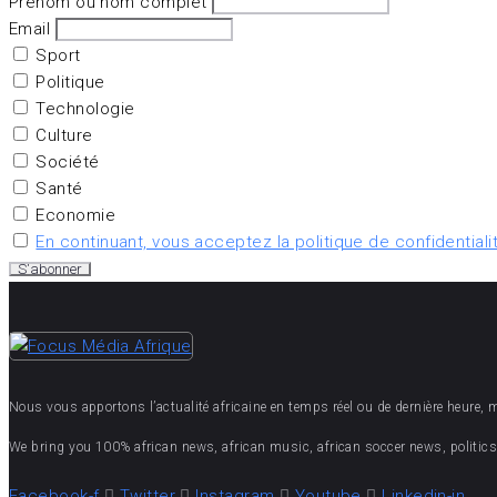
Prénom ou nom complet
Email
Sport
Politique
Technologie
Culture
Société
Santé
Economie
En continuant, vous acceptez la politique de confidentiali
Nous vous apportons l’actualité africaine en temps réel ou de dernière heure, mais
We bring you 100% african news, african music, african soccer news, politics,
Facebook-f
Twitter
Instagram
Youtube
Linkedin-in