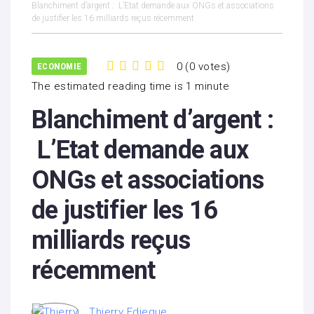
Blanchiment d’argent : L’Etat demande aux ONGs et associations
de justifier les 16 milliards reçus récemment
0
(
0 votes
)
ECONOMIE
1
2
3
4
5
The estimated reading time is 1 minute
Blanchiment d’argent :
L’Etat demande aux
ONGs et associations
de justifier les 16
milliards reçus
récemment
Thierry Edjegue