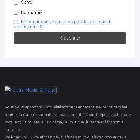
Santé
Economie
En continuant, vous acceptez la politique de
confidentialité
Nous vous apportons l’actualité africaine en temps réel ou de dernière
heure, mais aussi l’actualité africaine en différé sur le Sport (foot, soccer,
boxe, etc), la musique, le cinéma, la Politique, la santé et l’économie
africaine .
We bring you 100% african news, african music, african soccer news,