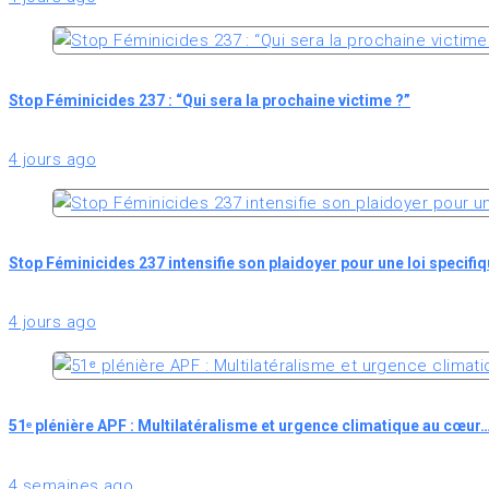
Stop Féminicides 237 : “Qui sera la prochaine victime ?”
4 jours ago
Stop Féminicides 237 intensifie son plaidoyer pour une loi specifi
4 jours ago
51ᵉ plénière APF : Multilatéralisme et urgence climatique au cœur
4 semaines ago