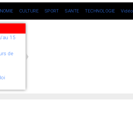
NOMIE
CULTURE
SPORT
SANTE
TECHNOLOGIE
Vidé
u’au 15
urs de
loi