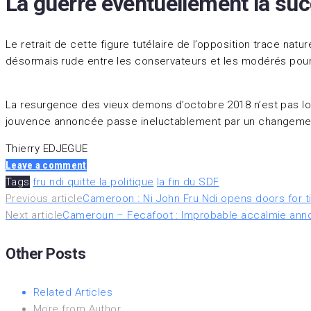
La guerre éventuellement la su
Le retrait de cette figure tutélaire de l’opposition trace natu
désormais rude entre les conservateurs et les modérés pour l
La resurgence des vieux demons d’octobre 2018 n’est pas loin 
jouvence annoncée passe ineluctablement par un changement
Thierry EDJEGUE
Leave a comment
Tags
fru ndi quitte la politique
la fin du SDF
Previous article
Cameroon : Ni John Fru Ndi opens doors for ti
Next article
Cameroun – Fecafoot : Improbable accalmie an
Other Posts
Related Articles
More from Author