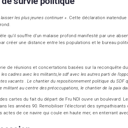
 de survie politique
laisser les plus jeunes continuer »
. Cette déclaration inatendue 
Frond.
e qu’il souffre d’un malaise profond manifesté par une absence 
i par créer une distance entre les populations et le bureau pol
 série de réunions et concertations basées sur la reconquête d
 les cadres avec les militants,le sdf avec les autres parti de l’opp
postes vacants . Le chantier du repositionnement politique du SDF 
 le militant au centre des préoccupations, le chantier de la paix 
n des cartes du fait du départ de Fru NDI ouvre un boulevard. 
n dans les années 90. Remobiliser l’électorat des sympathisant
 les actes de ce navire qui coule en haute mer, en enterrant av