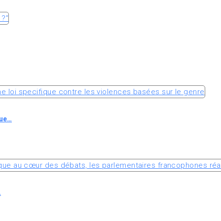
que…
…