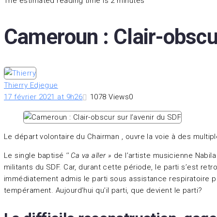
The estimated reading time is 2 minutes
Cameroun : Clair-obscur
Thierry Edjegue
17 février 2021 at 9h26
1078
Views
0
Le départ volontaire du Chairman , ouvre la voie à des multiple
Le single baptisé
‘’ Ca va aller »
de l’artiste musicienne Nabila
militants du SDF. Car, durant cette période, le parti s’est r
immédiatement admis le parti sous assistance respiratoire p
tempérament. Aujourd’hui qu’il parti, que devient le parti?