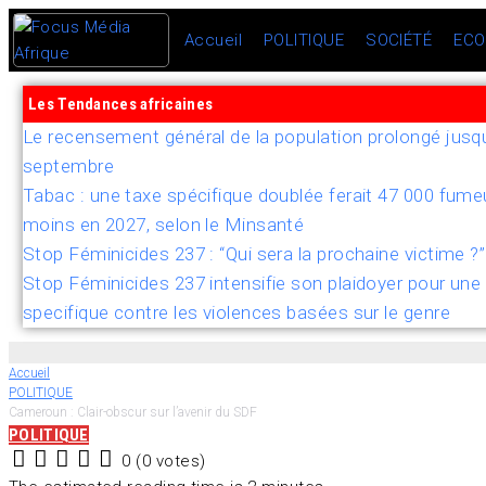
Accueil
POLITIQUE
SOCIÉTÉ
ECO
Les Tendances africaines
Le recensement général de la population prolongé jusq
septembre
Tabac : une taxe spécifique doublée ferait 47 000 fume
moins en 2027, selon le Minsanté
Stop Féminicides 237 : “Qui sera la prochaine victime ?”
Stop Féminicides 237 intensifie son plaidoyer pour une 
specifique contre les violences basées sur le genre
Accueil
POLITIQUE
Cameroun : Clair-obscur sur l’avenir du SDF
POLITIQUE
0
(
0 votes
)
1
2
3
4
5