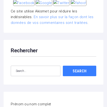
Ce site utilise Akismet pour réduire les
indésirables.
En savoir plus sur la façon dont les
données de vos commentaires sont traitées
.
Rechercher
SEARCH
Prénom ou nom complet