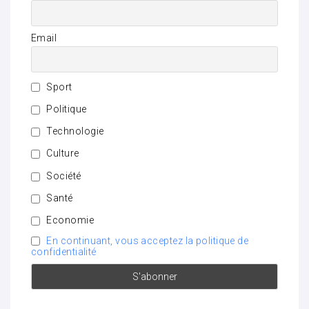
Email
Sport
Politique
Technologie
Culture
Société
Santé
Economie
En continuant, vous acceptez la politique de
confidentialité