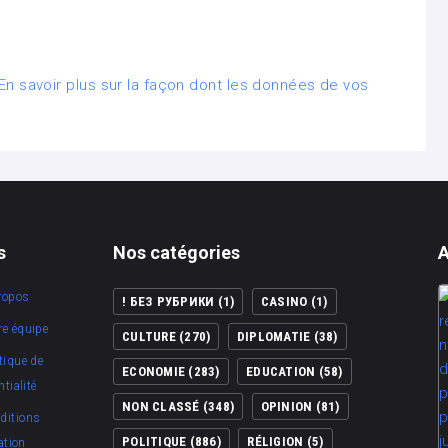
En savoir plus sur la façon dont les données de vos
s
Nos catégories
A
ropos
! БЕЗ РУБРИКИ
(1)
CASINO
(1)
re équipe
CULTURE
(270)
DIPLOMATIE
(38)
tique de
ECONOMIE
(283)
EDUCATION
(58)
tialité
NON CLASSÉ
(348)
OPINION
(81)
ditions
POLITIQUE
(886)
RÉLIGION
(5)
ation