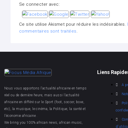
Se connecter avec:
Ce site utilise Akismet pour réduire les indésirables.
commentaires sont traitées
.
Liens Rapide
A p
Nous vous apportons l’actualité africaine en temps
Not
réel ou de dernière heure, mais aussi l’actualité
africaine en différé sur le Sport (foot, soccer, boxe,
Poli
etc), la musique, le cinéma, la Politique, la santé et
confiden
l’économie africaine .
Con
We bring you 100% african news, african music,
d'utilis