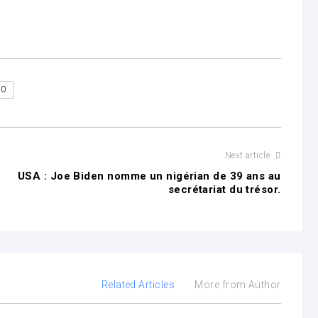
20
Next article
USA : Joe Biden nomme un nigérian de 39 ans au
secrétariat du trésor.
Related Articles
More from Author