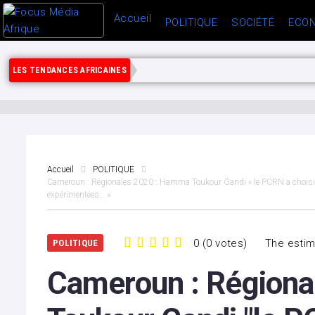
Accueil
POLITIQUE
SOCIÉTÉ
ECON
LES TENDANCES AFRICAINES
Accueil
POLITIQUE
Cameroun : Régionales 2020 : Hamma Toukour Gandi « le PCRN a choisi d’ê
expérimentées… »
0
(
0 votes
)
The estim
POLITIQUE
1
2
3
4
5
Cameroun : Région