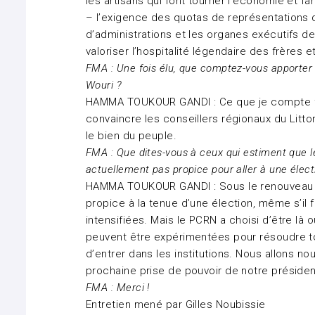
les artisans qui font tourner l’économie et fam
– l’exigence des quotas de représentations de
d’administrations et les organes exécutifs de
valoriser l’hospitalité légendaire des frères et
FMA : Une fois élu, que comptez-vous apporter 
Wouri ?
HAMMA TOUKOUR GANDI : Ce que je compte fai
convaincre les conseillers régionaux du Lit
le bien du peuple.
FMA : Que dites-vous à ceux qui estiment que le
actuellement pas propice pour aller à une élect
HAMMA TOUKOUR GANDI : Sous le renouveau le
propice à la tenue d’une élection, même s’il 
intensifiées. Mais le PCRN a choisi d’être là 
peuvent être expérimentées pour résoudre tou
d’entrer dans les institutions. Nous allons n
prochaine prise de pouvoir de notre président
FMA : Merci !
Entretien mené par Gilles Noubissie