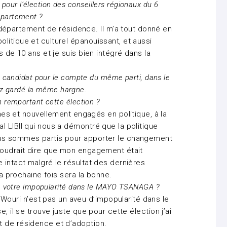
our l’élection des conseillers régionaux du 6
épartement ?
partement de résidence. Il m’a tout donné en
litique et culturel épanouissant, et aussi
s de 10 ans et je suis bien intégré dans la
ez candidat pour le compte du même parti, dans le
z gardé la même hargne.
n remportant cette élection ?
et nouvellement engagés en politique, à la
l LIBII qui nous a démontré que la politique
ous sommes partis pour apporter le changement
 voudrait dire que mon engagement était
 intact malgré le résultat des dernières
la prochaine fois sera la bonne.
 de votre impopularité dans le MAYO TSANAGA ?
uri n’est pas un aveu d’impopularité dans le
, il se trouve juste que pour cette élection j’ai
t de résidence et d’adoption.