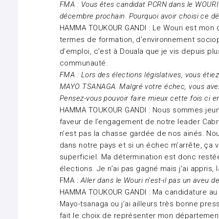
FMA : Vous êtes candidat PCRN dans le WOURI p
décembre prochain. Pourquoi avoir choisi ce d
HAMMA TOUKOUR GANDI : Le Wouri est mon dé
termes de formation, d’environnement sociopo
d’emploi, c’est à Douala que je vis depuis plu
communauté.
FMA : Lors des élections législatives, vous éti
MAYO TSANAGA. Malgré votre échec, vous ave
Pensez-vous pouvoir faire mieux cette fois ci e
HAMMA TOUKOUR GANDI : Nous sommes jeunes 
faveur de l’engagement de notre leader Cabra
n’est pas la chasse gardée de nos ainés. N
dans notre pays et si un échec m’arrête, ça
superficiel. Ma détermination est donc restée
élections. Je n’ai pas gagné mais j’ai appris, 
FMA :
Aller dans le Wouri n’est-il pas un aveu
HAMMA TOUKOUR GANDI : Ma candidature au Wo
Mayo-tsanaga ou j’ai ailleurs très bonne presse
fait le choix de représenter mon départemen