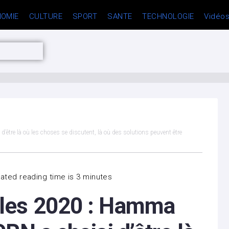
OMIE
CULTURE
SPORT
SANTE
TECHNOLOGIE
Vidéo
tre là où les choses se discutent, là où des solutions peuvent être
ated reading time is 3 minutes
ales 2020 : Hamma