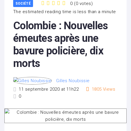
0
(
0 votes
)
SOCIÉTÉ
1
2
3
4
5
The estimated reading time is less than a minute
Colombie : Nouvelles
émeutes après une
bavure policière, dix
morts
Gilles Noubissie
11 septembre 2020 at 11h22
1805
Views
0