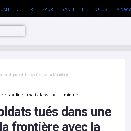
OMIE
CULTURE
SPORT
SANTE
TECHNOLOGIE
Vidéo
cade près de la frontière avec la Mauritanie.
ed reading time is less than a minute
oldats tués dans une
 frontière avec la