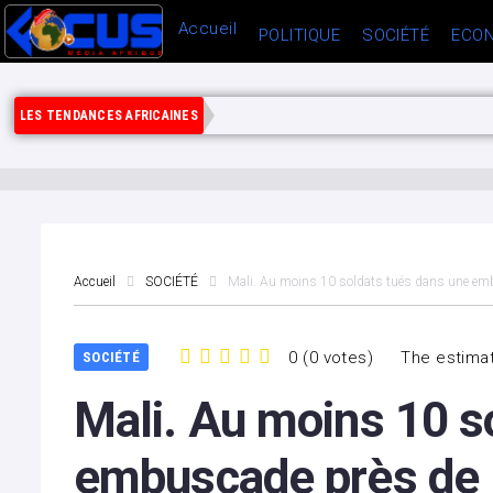
Accueil
POLITIQUE
SOCIÉTÉ
ECON
LES TENDANCES AFRICAINES
Accueil
SOCIÉTÉ
Mali. Au moins 10 soldats tués dans une embus
0
(
0 votes
)
The estimat
SOCIÉTÉ
1
2
3
4
5
Mali. Au moins 10 s
embuscade près de la