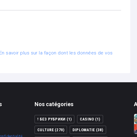
En savoir plus sur la façon dont les données de vos
s
Nos catégories
A
! БЕЗ РУБРИКИ
(1)
CASINO
(1)
CULTURE
(270)
DIPLOMATIE
(38)
onfidentialité