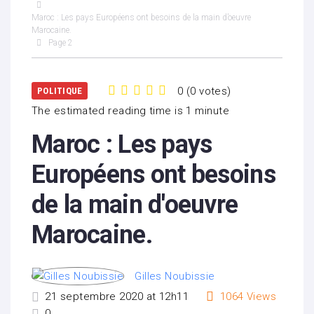
Maroc : Les pays Européens ont besoins de la main d’oeuvre
Marocaine.
Page 2
0
(
0 votes
)
POLITIQUE
1
2
3
4
5
The estimated reading time is 1 minute
Maroc : Les pays
Européens ont besoins
de la main d'oeuvre
Marocaine.
Gilles Noubissie
21 septembre 2020 at 12h11
1064
Views
0