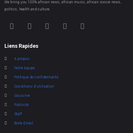
We bring you 100% african news, african music, african soccer news,
politics, health and culture.
Liens Rapides
A propos
Notre équipe
Politique de confidentialité
Conditions d'utilisation
Souscrire
Publicité
Staff
Boite Email