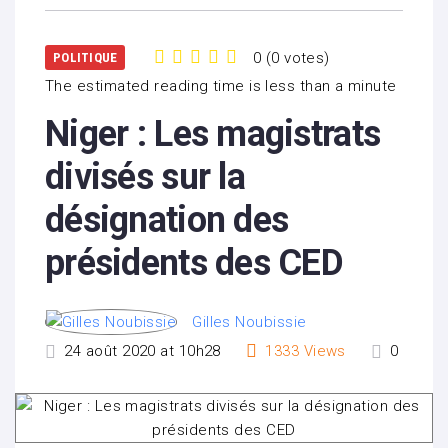
0
(
0 votes
)
POLITIQUE
1
2
3
4
5
The estimated reading time is less than a minute
Niger : Les magistrats
divisés sur la
désignation des
présidents des CED
Gilles Noubissie
24 août 2020 at 10h28
1333
Views
0