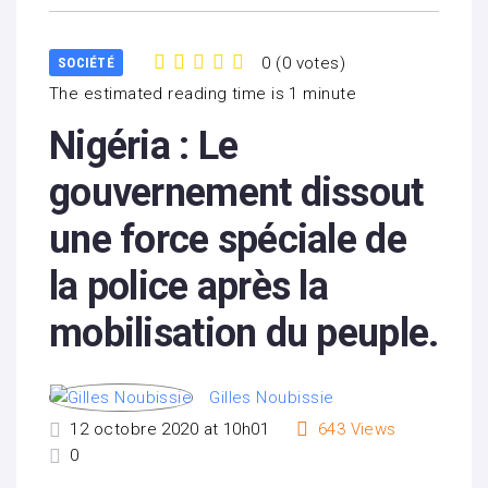
0
(
0 votes
)
SOCIÉTÉ
1
2
3
4
5
The estimated reading time is 1 minute
Nigéria : Le
gouvernement dissout
une force spéciale de
la police après la
mobilisation du peuple.
Gilles Noubissie
12 octobre 2020 at 10h01
643
Views
0