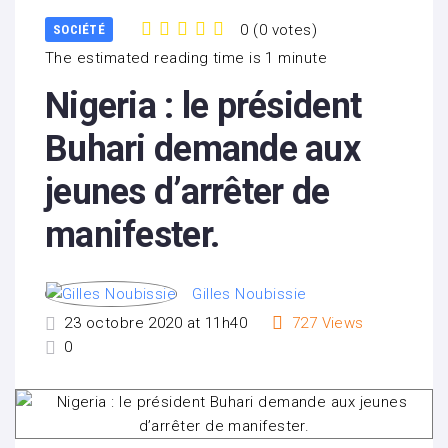
0
(
0 votes
)
SOCIÉTÉ
1
2
3
4
5
The estimated reading time is 1 minute
Nigeria : le président
Buhari demande aux
jeunes d’arrêter de
manifester.
Gilles Noubissie
23 octobre 2020 at 11h40
727
Views
0