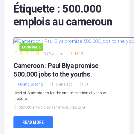
Étiquette :
500.000
emplois au cameroun
ECONOMIE
0
(
0 votes
)
1119
1
2
3
4
5
Cameroon : Paul Biya promise
500.000 jobs to the youths.
Takang Bisong
5 ans ago
0
Head of State stands for the implementation of various
projects.
500.000 emplois au cameroun
,
Paul biya
READ MORE