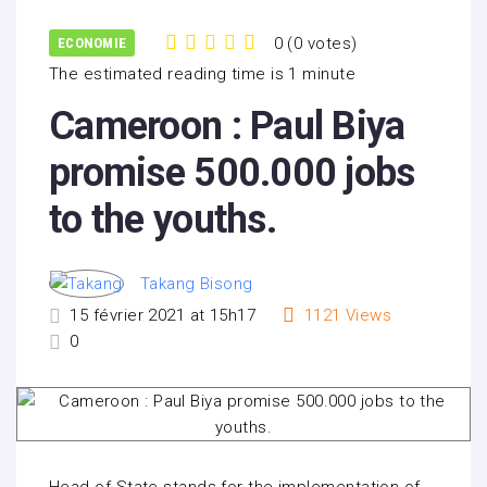
0
(
0 votes
)
ECONOMIE
1
2
3
4
5
The estimated reading time is 1 minute
Cameroon : Paul Biya
promise 500.000 jobs
to the youths.
Takang Bisong
15 février 2021 at 15h17
1121
Views
0