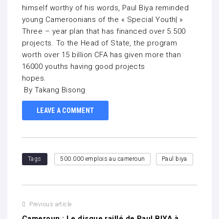
himself worthy of his words, Paul Biya reminded
young Cameroonians of the « Special Youth| »
Three – year plan that has financed over 5.500
projects. To the Head of State, the program
worth over 15 billion CFA has given more than
16000 youths having good projects
hopes.
By Takang Bisong
LEAVE A COMMENT
Tags
500.000 emplois au cameroun
Paul biya
Previous article
Cameroun : Le disque raillé de Paul BIYA à