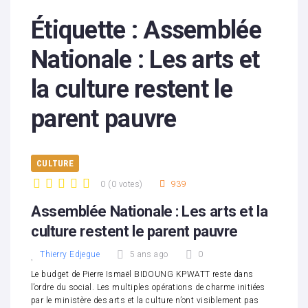
Étiquette :
Assemblée
Nationale : Les arts et
la culture restent le
parent pauvre
CULTURE
0
(
0 votes
)
939
1
2
3
4
5
Assemblée Nationale : Les arts et la
culture restent le parent pauvre
Thierry Edjegue
5 ans ago
0
Le budget de Pierre Ismaël BIDOUNG KPWATT reste dans
l’ordre du social. Les multiples opérations de charme initiées
par le ministère des arts et la culture n’ont visiblement pas