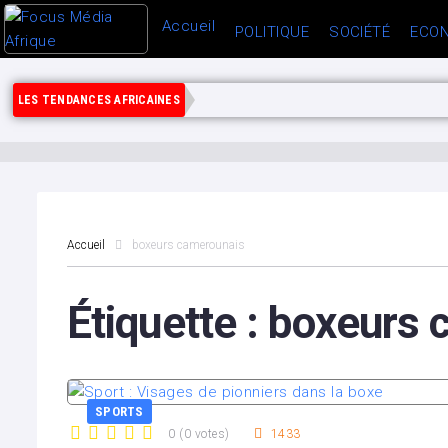
Accueil
POLITIQUE
SOCIÉTÉ
ECON
LES TENDANCES AFRICAINES
Accueil
boxeurs camerounais
Étiquette :
boxeurs 
SPORTS
0
(
0 votes
)
1433