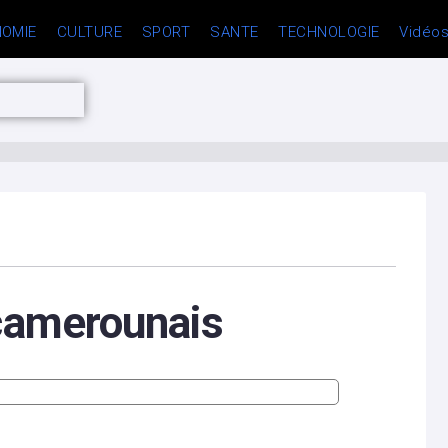
OMIE
CULTURE
SPORT
SANTE
TECHNOLOGIE
Vidéo
camerounais