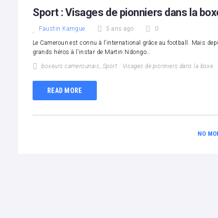
1
2
3
4
5
Sport : Visages de pionniers dans la box
Faustin Kamgue
5 ans ago
0
Le Cameroun est connu à l’international grâce au football. Mais depu
grands héros à l’instar de Martin Ndongo…
boxeurs camerounais
,
Sport : Visages de pionniers dans la boxe
READ MORE
NO MO