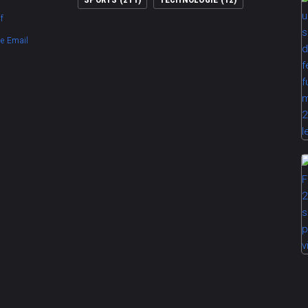
f
te Email