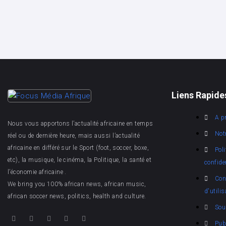
Liens Rapide
A p
Nous vous apportons l’actualité africaine en temps
Not
réel ou de dernière heure, mais aussi l’actualité
africaine en différé sur le Sport (foot, soccer, boxe,
Poli
etc), la musique, le cinéma, la Politique, la santé et
confiden
l’économie africaine .
Con
We bring you 100% african news, african music,
d'utilis
african soccer news, politics, health and culture.
Sou
Publ