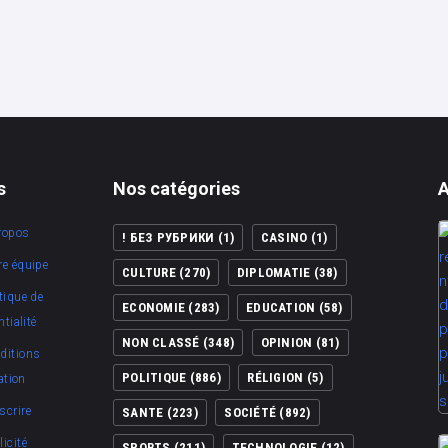
s
Nos catégories
A
ropos
! БЕЗ РУБРИКИ
(1)
CASINO
(1)
re équipe
CULTURE
(270)
DIPLOMATIE
(38)
tique de
ECONOMIE
(283)
EDUCATION
(58)
tialité
NON CLASSÉ
(348)
OPINION
(81)
ditions
POLITIQUE
(886)
RÉLIGION
(5)
ation
scrire
SANTE
(223)
SOCIÉTÉ
(892)
icité
SPORTS
(211)
TECHNOLOGIE
(12)