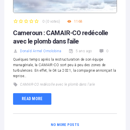
0
(
0 votes
)
1168
1
2
3
4
5
Cameroun : CAMAIR-CO redécolle
avec le plomb dans l'aile
Donald Armel Omolobina
5 ans ago
0
Quelques temps après la restructuration de son équipe
managériale, la CAMAIR-CO sort peu à peu des zones de
turbulences. En effet, le 04 La 2021, la compagnie annonçait la
reprise…
CAMAIR-CO redécolle avec le plomb dans l'aile
READ MORE
NO MORE POSTS