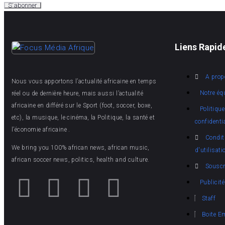
Liens Rapid
A prop
Nous vous apportons l’actualité africaine en temps
Notre éq
réel ou de dernière heure, mais aussi l’actualité
africaine en différé sur le Sport (foot, soccer, boxe,
Politique
etc), la musique, le cinéma, la Politique, la santé et
confidentia
l’économie africaine .
Condit
We bring you 100% african news, african music,
d'utilisati
african soccer news, politics, health and culture.
Souscr
Publicité
Staff
Boite E