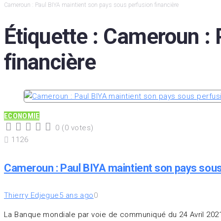
Cameroun : Paul BIYA maintient son pays sous perfusion financière
Étiquette :
Cameroun : P
financière
ECONOMIE
0
(
0 votes
)
1
2
3
4
5
1126
Cameroun : Paul BIYA maintient son pays sous
Thierry Edjegue
5 ans ago
0
La Banque mondiale par voie de communiqué du 24 Avril 2021,