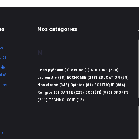
es
Nos catégories
os
N
uipe
 de
! Без рубрики
(1)
casino
(1)
CULTURE
(270)
lité
diplomatie
(38)
ECONOMIE
(283)
EDUCATION
(58)
Non classé
(348)
Opinion
(81)
POLITIQUE
(886)
ions
Réligion
(5)
SANTE
(223)
SOCIÉTÉ
(892)
SPORTS
on
(211)
TECHNOLOGIE
(12)
ire
mail