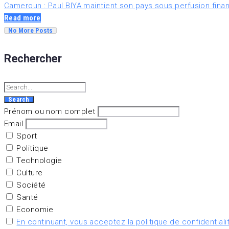
Cameroun : Paul BIYA maintient son pays sous perfusion fina
Read more
No More Posts
Rechercher
Search
Prénom ou nom complet
Email
Sport
Politique
Technologie
Culture
Société
Santé
Economie
En continuant, vous acceptez la politique de confidentiali