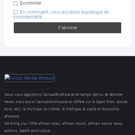
Economie
En continuant, vous acceptez la politique de
confidentialité
Nous vous apportons l’actualité africaine en temps réel ou de dernière
heure, mais aussi l’actualité africaine en différé sur le Sport (foot, soccer,
boxe, etc), la musique, le cinéma, la Politique, la santé et l’économie
africaine .
We bring you 100% african news, african music, african soccer news,
politics, health and culture.