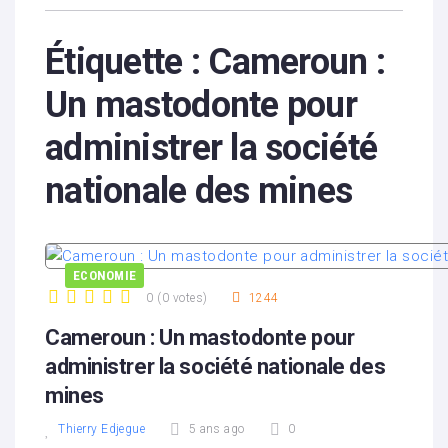
Étiquette :
Cameroun :
Un mastodonte pour
administrer la société
nationale des mines
ECONOMIE
0
(
0 votes
)
1244
1
2
3
4
5
Cameroun : Un mastodonte pour
administrer la société nationale des
mines
Thierry Edjegue
5 ans ago
0