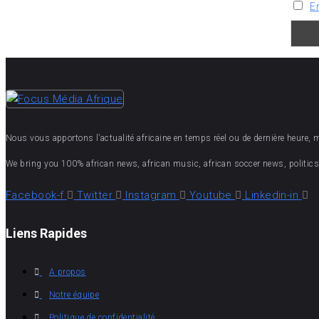
E
Nous vous apportons l’actualité africaine en temps réel ou de dernière heure, mais
We bring you 100% african news, african music, african soccer news, politics,
Facebook-f
Twitter
Instagram
Youtube
Linkedin-in
Liens Rapides
A propos
Notre équipe
Politique de confidentialité