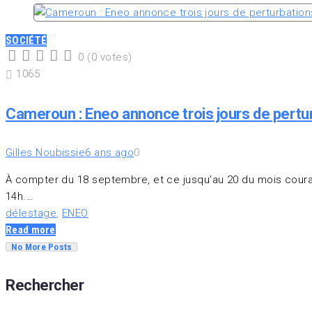
SOCIÉTÉ
0
(
0 votes
)
1
2
3
4
5
1065
Cameroun : Eneo annonce trois jours de pertu
Gilles Noubissie
6 ans ago
0
À compter du 18 septembre, et ce jusqu’au 20 du mois courant
14h.…
délestage
,
ENEO
Read more
No More Posts
Rechercher