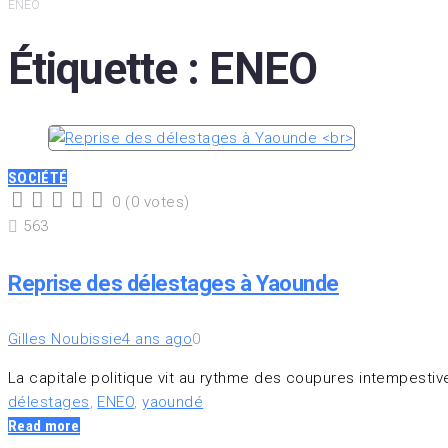
ENEO
Étiquette :
ENEO
SOCIÉTÉ
0
(
0 votes
)
1
2
3
4
5
563
Reprise des délestages à Yaounde
Gilles Noubissie
4 ans ago
0
La capitale politique vit au rythme des coupures intempestiv
délestages
,
ENEO
,
yaoundé
Read more