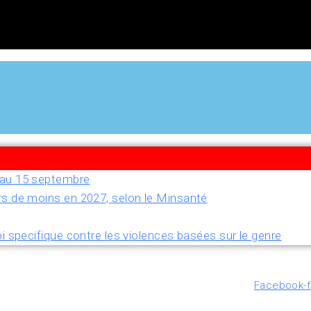
u’au 15 septembre
rs de moins en 2027, selon le Minsanté
i specifique contre les violences basées sur le genre
Facebook-f