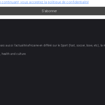
n continuant, vous acceptez la politique de confidentialité
 aussi l’actualité africaine en différé sur le Sport (foot, soccer, boxe, etc), la 
 health and culture.