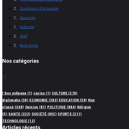
Conditions d'utilisation
Souscrire
Publicité
Staff
Boite Email
Nos catégories
N
! Без рубрики
(1)
casino
(1)
CULTURE
(270)
diplomatie
(38)
ECONOMIE
(283)
EDUCATION
(58)
Non
classé
(348)
Opinion
(81)
POLITIQUE
(886)
Réligion
(5)
SANTE
(223)
SOCIÉTÉ
(892)
SPORTS
(211)
TECHNOLOGIE
(12)
Articles récents