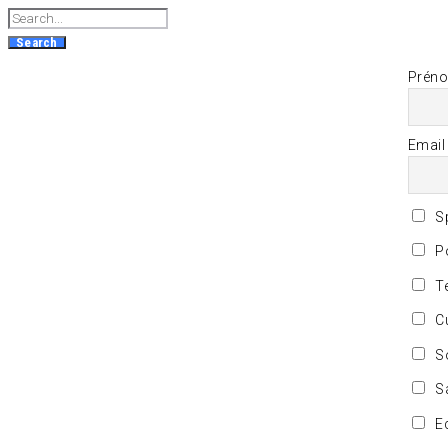
Search
for:
Search
Prén
Email
Sp
Po
Te
Cu
So
S
E