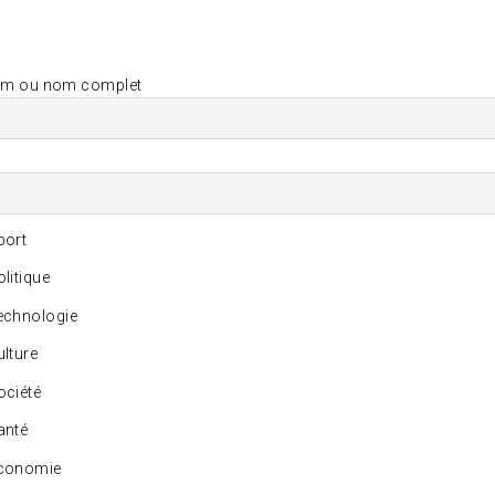
om ou nom complet
ort
litique
chnologie
lture
ciété
anté
conomie