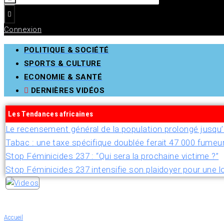
Connexion
POLITIQUE & SOCIÉTÉ
SPORTS & CULTURE
ECONOMIE & SANTÉ
DERNIÈRES VIDÉOS
Les Tendances africaines
Le recensement général de la population prolongé jusq
Tabac : une taxe spécifique doublée ferait 47 000 fumeu
Stop Féminicides 237 : “Qui sera la prochaine victime ?”
Stop Féminicides 237 intensifie son plaidoyer pour une lo
Accueil