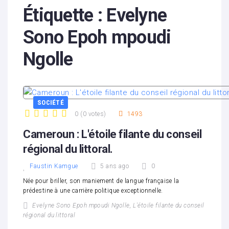
Étiquette :
Evelyne
Sono Epoh mpoudi
Ngolle
SOCIÉTÉ
0
(
0 votes
)
1493
1
2
3
4
5
Cameroun : L'étoile filante du conseil
régional du littoral.
Faustin Kamgue
5 ans ago
0
Née pour briller, son maniement de langue française la
prédestine à une carrière politique exceptionnelle.
Evelyne Sono Epoh mpoudi Ngolle
,
L'étoile filante du conseil
régional du littoral