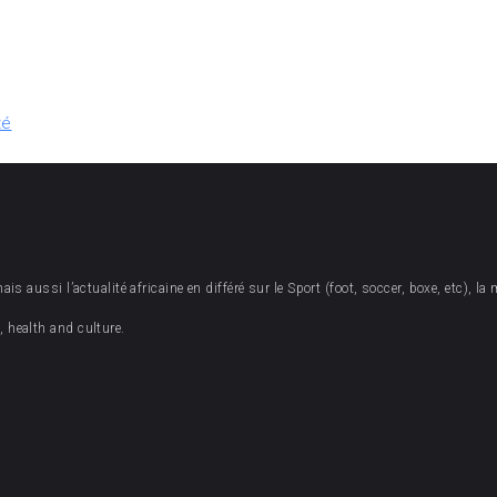
té
 aussi l’actualité africaine en différé sur le Sport (foot, soccer, boxe, etc), la 
 health and culture.