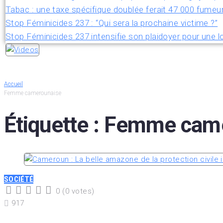
Tabac : une taxe spécifique doublée ferait 47 000 fumeu
Stop Féminicides 237 : “Qui sera la prochaine victime ?”
Stop Féminicides 237 intensifie son plaidoyer pour une lo
Accueil
Femme camerounaise
Étiquette :
Femme came
SOCIÉTÉ
0
(
0 votes
)
1
2
3
4
5
917