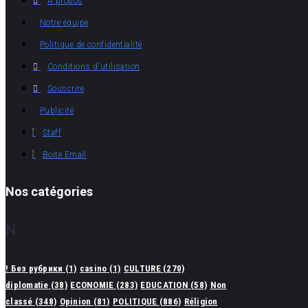
A propos
Notre équipe
Politique de confidentialité
Conditions d'utilisation
Souscrire
Publicité
Staff
Boite Email
Nos catégories
N
! Без рубрики
(1)
casino
(1)
CULTURE
(270)
diplomatie
(38)
ECONOMIE
(283)
EDUCATION
(58)
Non
classé
(348)
Opinion
(81)
POLITIQUE
(886)
Réligion