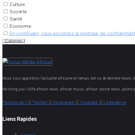
Culture
Société
Santé
Economie
En continuant, vous acceptez la politique de confidentiali
Nous vous apportons l’actualité africaine en temps réel ou de dernière heure, mais
We bring you 100% african news, african music, african soccer news, politics,
Facebook-f
Twitter
Instagram
Youtube
Linkedin-in
Liens Rapides