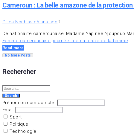
Cameroun : La belle amazone de la protection c
Gilles Noubissie
5 ans ago
0
De nationalité camerounaise, Madame Yap née Njoupouo Mariat
Femme camerounaise
,
journée internationale de la femme
Read more
No More Posts
Rechercher
Search
for:
Search
Prénom ou nom complet
Email
Sport
Politique
Technologie