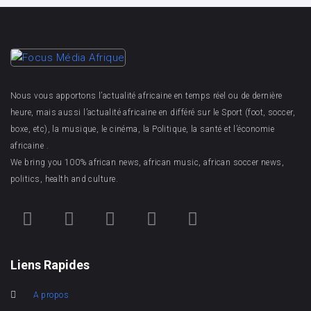
Nous vous apportons l’actualité africaine en temps réel ou de dernière
heure, mais aussi l’actualité africaine en différé sur le Sport (foot, soccer,
boxe, etc), la musique, le cinéma, la Politique, la santé et l’économie
africaine .
We bring you 100% african news, african music, african soccer news,
politics, health and culture.
Liens Rapides
A propos