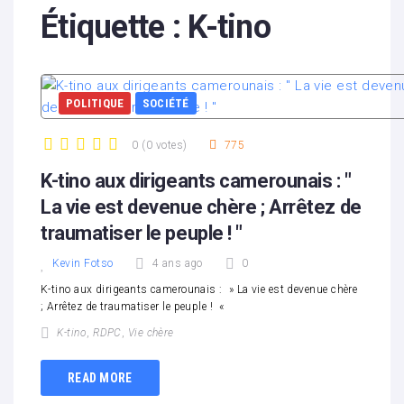
Étiquette :
K-tino
POLITIQUE
SOCIÉTÉ
0
(
0 votes
)
775
1
2
3
4
5
K-tino aux dirigeants camerounais : "
La vie est devenue chère ; Arrêtez de
traumatiser le peuple ! "
Kevin Fotso
4 ans ago
0
K-tino aux dirigeants camerounais : » La vie est devenue chère
; Arrêtez de traumatiser le peuple ! «
K-tino
,
RDPC
,
Vie chère
READ MORE