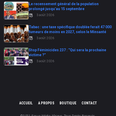
Le recensement général de la population
prolongé jusqu’au 15 septembre
3 août 2026
Tabac : une taxe spécifique doublée ferait 47 000
fumeurs de moins en 2027, selon le Minsanté
3 août 2026
Stop Féminicides 237 : “Qui sera la prochaine
victime ?”
3 août 2026
ACCUEIL
A PROPOS
BOUTIQUE
CONTACT
©2021 Focus Média Afrique. Tous Droits Reservés.