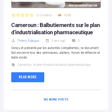
0
(
0 votes
)
1035
1
2
3
4
5
Cameroun : Balbutiements sur le plan
d’industrialisation pharmaceutique
Thierry Edjegue
5 ans ago
0
Conçu et présenté par les autorités compétentes, ce document
fait encore le tour des séminaires, ateliers, forum de réflexion et
table ronde.
Cameroun
,
le plan d’industrialisation pharmaceutique
READ MORE
NO MORE POSTS