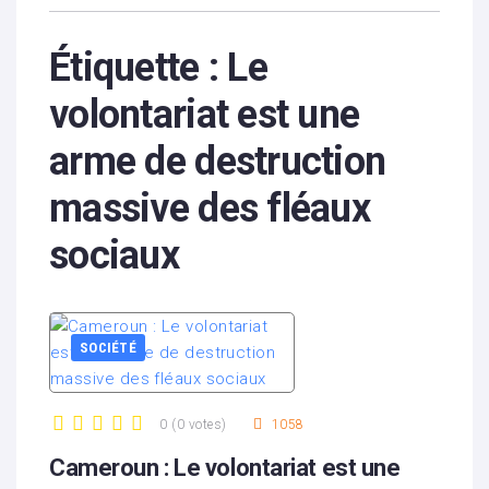
Étiquette :
Le
volontariat est une
arme de destruction
massive des fléaux
sociaux
SOCIÉTÉ
0
(
0 votes
)
1058
1
2
3
4
5
Cameroun : Le volontariat est une