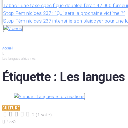
Tabac : une taxe spécifique doublée ferait 47 000 fumeu
Stop Féminicides 237 : “Qui sera la prochaine victime ?”
Stop Féminicides 237 intensifie son plaidoyer pour une lo
Accueil
Les langues africaines
Étiquette :
Les langues 
CULTURE
2
(
1 vote
)
1
2
3
4
5
4532