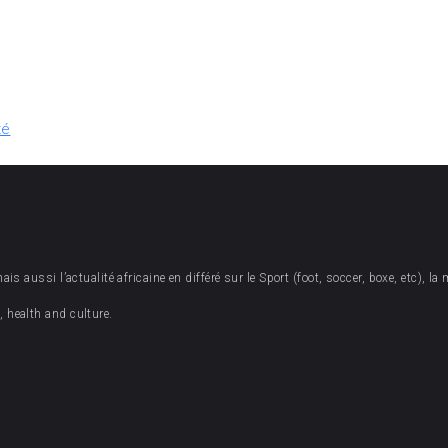
té
 aussi l’actualité africaine en différé sur le Sport (foot, soccer, boxe, etc), la 
 health and culture.