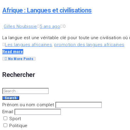
Afrique : Langues et civilisations
Gilles Noubissie
5 ans ago
0
La langue est une véritable clé pour toute une civilisation 
Les langues africaines
,
promotion des langues africaines
Read more
No More Posts
Rechercher
Search
for:
Search
Prénom ou nom complet
Email
Sport
Politique