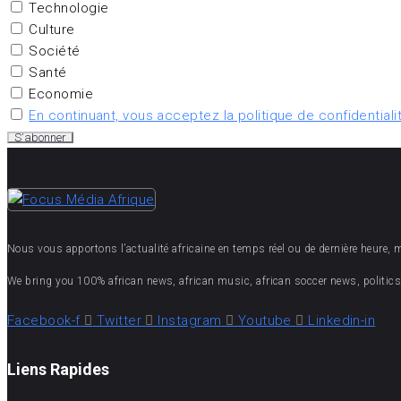
Technologie
Culture
Société
Santé
Economie
En continuant, vous acceptez la politique de confidentiali
Nous vous apportons l’actualité africaine en temps réel ou de dernière heure, mais
We bring you 100% african news, african music, african soccer news, politics,
Facebook-f
Twitter
Instagram
Youtube
Linkedin-in
Liens Rapides