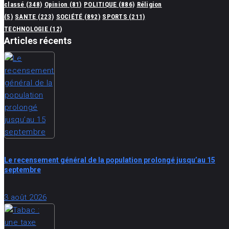
classé
(348)
Opinion
(81)
POLITIQUE
(886)
Réligion
(5)
SANTE
(223)
SOCIÉTÉ
(892)
SPORTS
(211)
TECHNOLOGIE
(12)
Articles récents
Le recensement général de la population prolongé jusqu’au 15
septembre
3 août 2026