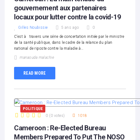
gouvernement aux partenaires
locaux pour lutter contre la covid-19
Gilles Noubissie
5 ans ago
0
C’est à travers une série de concertation initiée par le ministre
de la santé publique, dans le cadre de la relance du plan
national de riposte contre la maladie à…
manaouda malachie
READ MORE
POLITIQUE
0
(
0 votes
)
1018
1
2
3
4
5
Cameroon : Re-Elected Bureau
Members Prepared To Put The NOSO