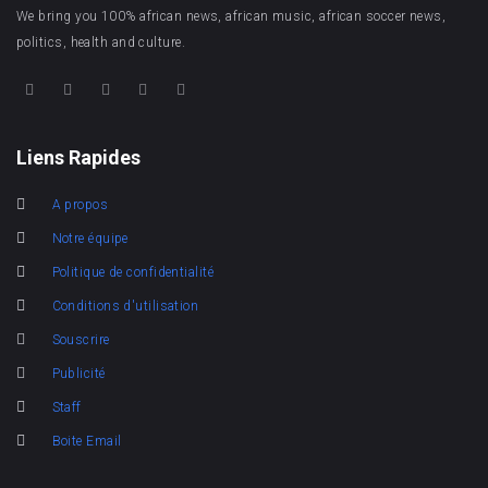
We bring you 100% african news, african music, african soccer news,
politics, health and culture.
Liens Rapides
A propos
Notre équipe
Politique de confidentialité
Conditions d'utilisation
Souscrire
Publicité
Staff
Boite Email