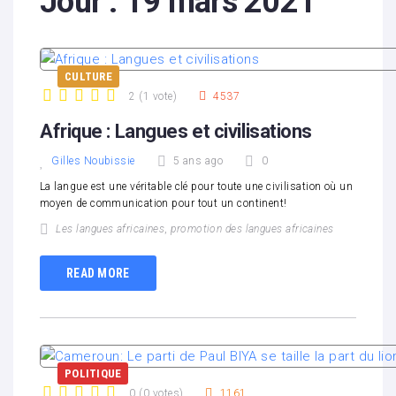
Jour :
19 mars 2021
CULTURE
2
(
1 vote
)
4537
1
2
3
4
5
Afrique : Langues et civilisations
Gilles Noubissie
5 ans ago
0
La langue est une véritable clé pour toute une civilisation où un
moyen de communication pour tout un continent!
Les langues africaines
,
promotion des langues africaines
READ MORE
POLITIQUE
0
(
0 votes
)
1161