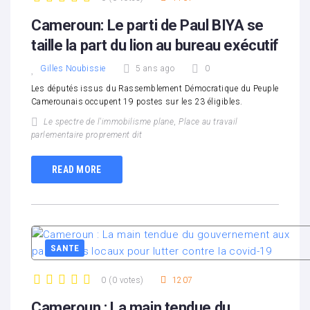
1
2
3
4
5
Cameroun: Le parti de Paul BIYA se
taille la part du lion au bureau exécutif
Gilles Noubissie
5 ans ago
0
Les députés issus du Rassemblement Démocratique du Peuple
Camerounais occupent 19 postes sur les 23 éligibles.
Le spectre de l'immobilisme plane
,
Place au travail
parlementaire proprement dit
READ MORE
SANTE
0
(
0 votes
)
1207
1
2
3
4
5
Cameroun : La main tendue du