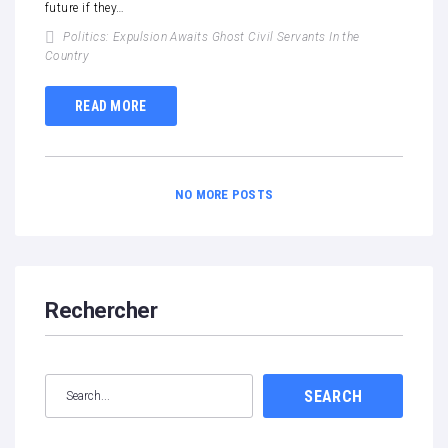
future if they…
Politics: Expulsion Awaits Ghost Civil Servants In the
Country
READ MORE
NO MORE POSTS
Rechercher
SEARCH