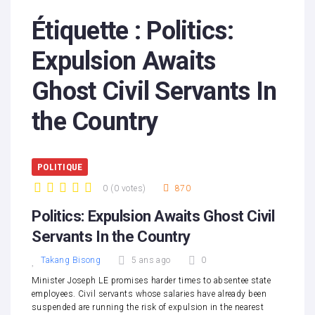
Étiquette :
Politics:
Expulsion Awaits
Ghost Civil Servants In
the Country
POLITIQUE
0
(
0 votes
)
870
1
2
3
4
5
Politics: Expulsion Awaits Ghost Civil
Servants In the Country
Takang Bisong
5 ans ago
0
Minister Joseph LE promises harder times to absentee state
employees. Civil servants whose salaries have already been
suspended are running the risk of expulsion in the nearest