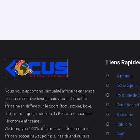
Liens Rapide
A propos
Notre équipe
Nous vous apportons l’actualité africaine en temps
Politique de c
réel ou de dernière heure, mais aussi l’actualité
Conditions d'
africaine en différé sur le Sport (foot, soccer, boxe,
etc), la musique, le cinéma, la Politique, la santé et
Souscrire
l’économie africaine .
Publicité
We bring you 100% african news, african music,
Staff
african soccer news, politics, health and culture.