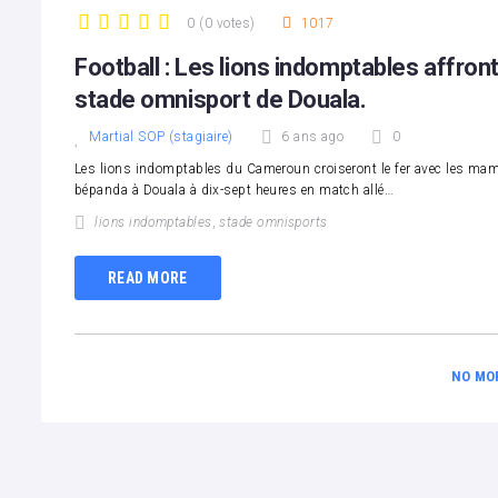
0
(
0 votes
)
1017
1
2
3
4
5
Football : Les lions indomptables affr
stade omnisport de Douala.
Martial SOP (stagiaire)
6 ans ago
0
Les lions indomptables du Cameroun croiseront le fer avec les m
bépanda à Douala à dix-sept heures en match allé…
lions indomptables
,
stade omnisports
READ MORE
NO MO