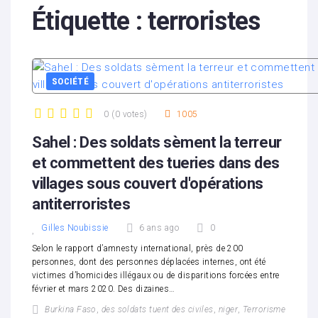
Étiquette :
terroristes
SOCIÉTÉ
0
(
0 votes
)
1005
1
2
3
4
5
Sahel : Des soldats sèment la terreur
et commettent des tueries dans des
villages sous couvert d'opérations
antiterroristes
Gilles Noubissie
6 ans ago
0
Selon le rapport d’amnesty international, près de 200
personnes, dont des personnes déplacées internes, ont été
victimes d’homicides illégaux ou de disparitions forcées entre
février et mars 2020. Des dizaines…
Burkina Faso
,
des soldats tuent des civiles
,
niger
,
Terrorisme