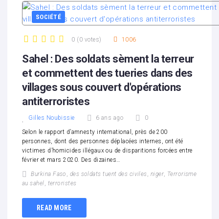
SOCIÉTÉ
0
(
0 votes
)
1006
1
2
3
4
5
Sahel : Des soldats sèment la terreur
et commettent des tueries dans des
villages sous couvert d'opérations
antiterroristes
Gilles Noubissie
6 ans ago
0
Selon le rapport d’amnesty international, près de 200
personnes, dont des personnes déplacées internes, ont été
victimes d’homicides illégaux ou de disparitions forcées entre
février et mars 2020. Des dizaines…
Burkina Faso
,
des soldats tuent des civiles
,
niger
,
Terrorisme
au sahel
,
terroristes
READ MORE