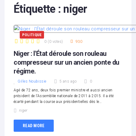
Étiquette :
niger
POLITIQUE
0
(
0 votes
)
930
1
2
3
4
5
Niger : l'État déroule son rouleau
compresseur sur un ancien ponte du
régime.
Gilles Noubissie
5 ans ago
0
Agé de 72 ans, deux fois premier ministre et aussi ancien
président de l’Assemblée nationale de 2011 à 2015. Il a été
écarté pendant la course aux présidentielles dès le…
niger
READ MORE