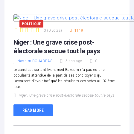
POLITIQUE
0
(
0 votes
)
1119
1
2
3
4
5
Niger : Une grave crise post-
électorale secoue tout le pays
Nassim BOUABBAS
5 ans ago
0
Le candidat sortant Mohamed Bazoum n’a pas eu une
popularité attendue de la part de ses concitoyens qui
l’accusent d’avoir trafiqué les résultats des votes au 02 ème
tour.
niger
,
Une grave crise post-électorale secoue tout le pays
READ MORE