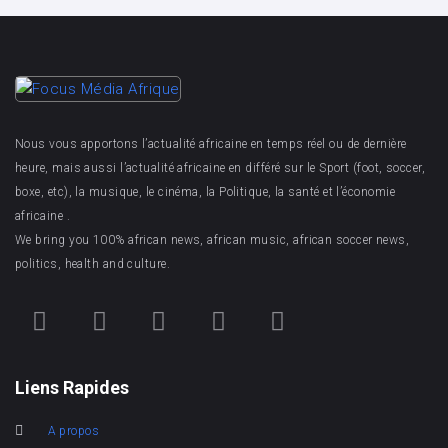
Nous vous apportons l’actualité africaine en temps réel ou de dernière
heure, mais aussi l’actualité africaine en différé sur le Sport (foot, soccer,
boxe, etc), la musique, le cinéma, la Politique, la santé et l’économie
africaine .
We bring you 100% african news, african music, african soccer news,
politics, health and culture.
Liens Rapides
A propos