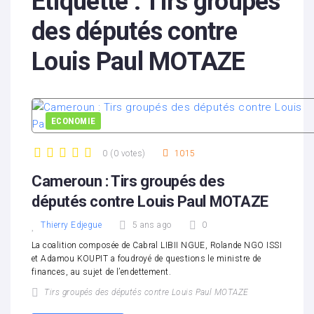
Étiquette :
Tirs groupés
des députés contre
Louis Paul MOTAZE
ECONOMIE
0
(
0 votes
)
1015
1
2
3
4
5
Cameroun : Tirs groupés des
députés contre Louis Paul MOTAZE
Thierry Edjegue
5 ans ago
0
La coalition composée de Cabral LIBII NGUE, Rolande NGO ISSI
et Adamou KOUPIT a foudroyé de questions le ministre de
finances, au sujet de l’endettement.
Tirs groupés des députés contre Louis Paul MOTAZE