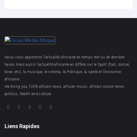
Nous vous apportons l’actualité africaine en temps réel ou de dernière
heure, mais aussi l’actualité africaine en différé sur le Sport (foot, soccer,
boxe, etc), la musique, le cinéma, la Politique, la santé et l’économie
africaine .
We bring you 100% african news, african music, african soccer news,
politics, health and culture.
Liens Rapides