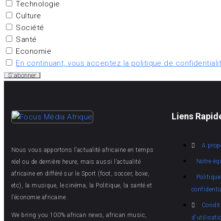
Technologie
Culture
Société
Santé
Economie
En continuant, vous acceptez la politique de confidentiali
Liens Rapid
A prop
Nous vous apportons l’actualité africaine en temps
Notre éq
réel ou de dernière heure, mais aussi l’actualité
africaine en différé sur le Sport (foot, soccer, boxe,
Politique
etc), la musique, le cinéma, la Politique, la santé et
confidentia
l’économie africaine .
Condit
We bring you 100% african news, african music,
d'utilisati