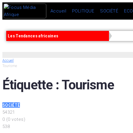
Accueil
POLITIQUE
SOCIÉTÉ
ECO
Les Tendances africaines
Accueil
Tourisme
Étiquette :
Tourisme
SOCIÉTÉ
5
4
3
2
1
0
(
0 votes
)
538