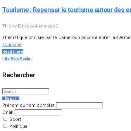
Tourisme : Repenser le tourisme autour des e
Thierry Edjegue
4 ans ago
0
Thématique choisie par le Cameroun pour célébrer la 43ème 
Tourisme
Read more
No More Posts
Rechercher
Search
Prénom ou nom complet
Email
Sport
Politique