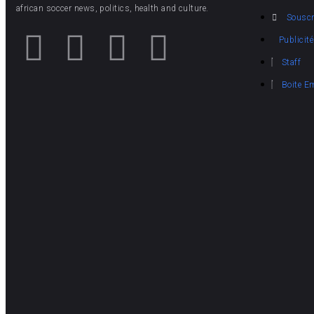
african soccer news, politics, health and culture.
Souscr
Publicité
Staff
Boite E