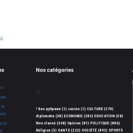
té
es
Nos catégories
os
N
uipe
 de
! Без рубрики
(1)
casino
(1)
CULTURE
(270)
lité
diplomatie
(38)
ECONOMIE
(283)
EDUCATION
(58)
Non classé
(348)
Opinion
(81)
POLITIQUE
(886)
ions
Réligion
(5)
SANTE
(223)
SOCIÉTÉ
(892)
SPORTS
on