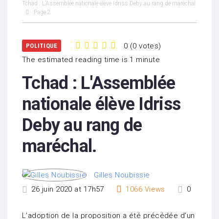
Tchad : L’Assemblée nationale élève Idriss Deby au rang de maréchal.
Page 2
0
(
0 votes
)
POLITIQUE
1
2
3
4
5
The estimated reading time is 1 minute
Tchad : L'Assemblée
nationale élève Idriss
Deby au rang de
maréchal.
Gilles Noubissie
26 juin 2020 at 17h57
1066
Views
0
L’adoption de la proposition a été précédée d’un