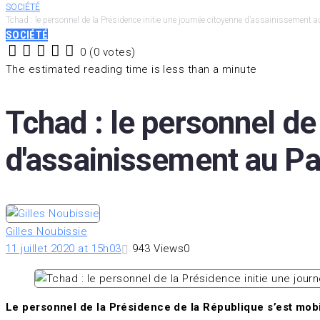
SOCIÉTÉ
Tchad : le personnel de la Présidence initie une journée citoyenne d’assainissement a
SOCIÉTÉ
0
(
0 votes
)
1
2
3
4
5
The estimated reading time is less than a minute
Tchad : le personnel de
d'assainissement au Pa
Gilles Noubissie
11 juillet 2020 at 15h03
943
Views
0
Le personnel de la Présidence de la République s’est mobi