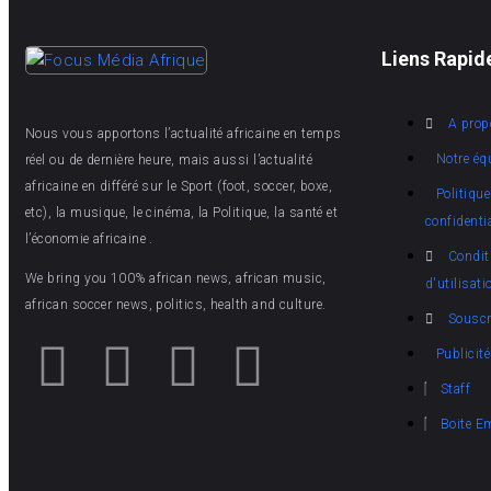
Liens Rapid
A prop
Nous vous apportons l’actualité africaine en temps
Notre éq
réel ou de dernière heure, mais aussi l’actualité
africaine en différé sur le Sport (foot, soccer, boxe,
Politique
etc), la musique, le cinéma, la Politique, la santé et
confidentia
l’économie africaine .
Condit
We bring you 100% african news, african music,
d'utilisati
african soccer news, politics, health and culture.
Souscr
Publicité
Staff
Boite E