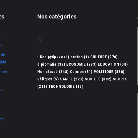
es
Nos catégories
os
N
uipe
 de
! Без рубрики
(1)
casino
(1)
CULTURE
(270)
lité
diplomatie
(38)
ECONOMIE
(283)
EDUCATION
(58)
Non classé
(348)
Opinion
(81)
POLITIQUE
(886)
ions
Réligion
(5)
SANTE
(223)
SOCIÉTÉ
(892)
SPORTS
on
(211)
TECHNOLOGIE
(12)
ire
mail