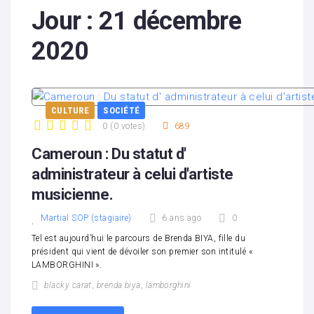
Jour :
21 décembre
2020
CULTURE
SOCIÉTÉ
0
(
0 votes
)
689
1
2
3
4
5
Cameroun : Du statut d'
administrateur à celui d'artiste
musicienne.
Martial SOP (stagiaire)
6 ans ago
0
Tel est aujourd’hui le parcours de Brenda BIYA, fille du
président qui vient de dévoiler son premier son intitulé «
LAMBORGHINI ».
blacky carat
,
brenda biya
,
lamborghini