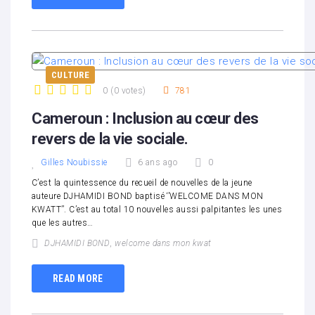
CULTURE
0
(
0 votes
)
781
1
2
3
4
5
Cameroun : Inclusion au cœur des
revers de la vie sociale.
Gilles Noubissie
6 ans ago
0
C’est la quintessence du recueil de nouvelles de la jeune
auteure DJHAMIDI BOND baptisé ‘’WELCOME DANS MON
KWATT’’. C’est au total 10 nouvelles aussi palpitantes les unes
que les autres…
DJHAMIDI BOND
,
welcome dans mon kwat
READ MORE