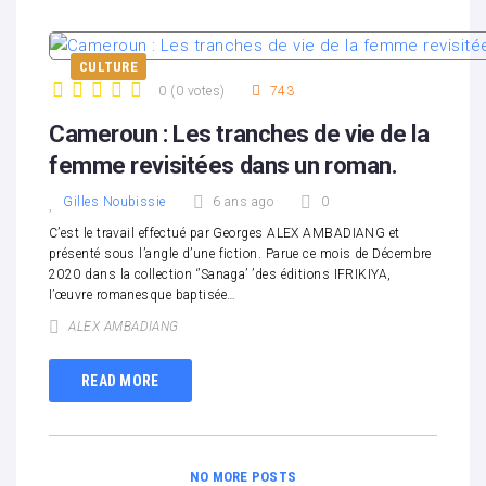
CULTURE
0
(
0 votes
)
743
1
2
3
4
5
Cameroun : Les tranches de vie de la
femme revisitées dans un roman.
Gilles Noubissie
6 ans ago
0
C’est le travail effectué par Georges ALEX AMBADIANG et
présenté sous l’angle d’une fiction. Parue ce mois de Décembre
2020 dans la collection ‘’Sanaga’ ’des éditions IFRIKIYA,
l’œuvre romanesque baptisée…
ALEX AMBADIANG
READ MORE
NO MORE POSTS