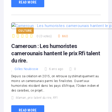
READ MORE
CULTURE
0
(
0 votes
)
860
1
2
3
4
5
Cameroun : Les humoristes
camerounais hantent le prix Rfi talent
du rire.
Gilles Noubissie
6 ans ago
0
Depuis sa création en 2015, on retrouve systématiquement au
moins un camerounais parmi les finalistes. Ouvert aux
humoristes résidant dans les pays d’Afrique, l’Océan indien et
des caraïbes, ce projet…
Maman
,
prix talent du rire
,
RFI
READ MORE