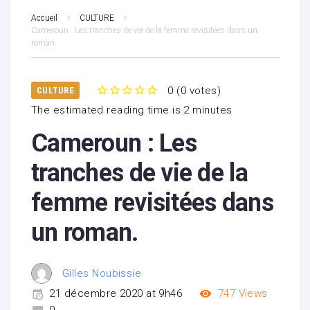
Accueil
CULTURE
Cameroun : Les tranches de vie de la femme revisitées dans un
roman.
0
(
0 votes
)
CULTURE
1
2
3
4
5
The estimated reading time is 2 minutes
Cameroun : Les
tranches de vie de la
femme revisitées dans
un roman.
Gilles Noubissie
21 décembre 2020 at 9h46
747
Views