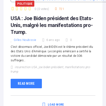
POLITIQUE
0
(
0 votes
)
721
1
2
3
4
5
USA : Joe Biden président des Etats-
Unis, malgré les manifestations pro-
Trump.
Gilles Noubissie
6 ans ago
0
C’est désormais officiel, Joe BIDEN est le 46ème président élu
des Etats Unis d’Amérique. Le congrès américain a certifié la
victoire du candidat démocrate par un résultat de 306
suffrages…
insurrection USA
,
joe biden président
,
manifestations pro-
trump
READ MORE
LOAD MORE