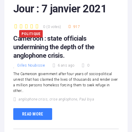
Jour :
7 janvier 2021
0
(
0 votes
)
917
1
2
3
4
5
POLITIQUE
Cameroon : state officials
undermining the depth of the
anglophone crisis.
Gilles Noubissie
6 ans ago
0
The Cameroon government after four years of socio-political
unrest that has claimed the lives of thousands and render over
a million persons homeless forcing them to seek refuge in
other…
anglophone crisis
,
crise anglophone
,
Paul biya
READ MORE