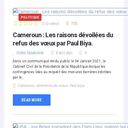
POLITIQUE
0
(
0 votes
)
735
1
2
3
4
5
Cameroun : Les raisons dévoilées du
refus des vœux par Paul Biya.
Gilles Noubissie
6 ans ago
0
Dans un communiqué rendu public le 04 Janvier 2021, le
Cabinet Civil de la Presidence de la République évoque les
contingences liées au respect des mesures barrières édictées
par le…
Cameroun
,
cérémonie de voeux
,
Paul biya
READ MORE