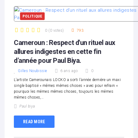
POLITIQUE
0
(
0 votes
)
793
1
2
3
4
5
Cameroun : Respect d'un rituel aux
allures indigestes en cette fin
d’année pour Paul Biya.
Gilles Noubissie
6 ans ago
0
L’artiste Camerounais LOCKO a sorti l’année dernière un maxi
single baptisé « mêmes mêmes choses » avec pour refrain «
pourquoi les mêmes mêmes choses, toujours les mêmes
mêmes choses,…
Paul biya
READ MORE