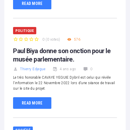
READ MORE
POLITIQUE
0
(
0 votes
)
576
1
2
3
4
5
Paul Biya donne son onction pour le
musée parlementaire.
Thierry Edjegue
4 ans ago
0
Le très honorable CAVAYE YEGUIE Djibril est celui qui révèle
l’information le 22 Novembre 2022 lors d’une séance de travail
sur le site du projet.
READ MORE