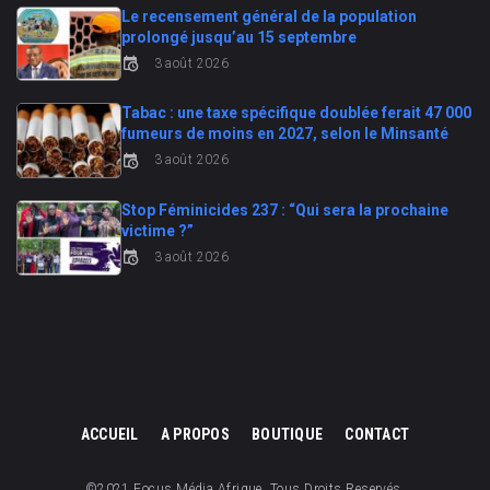
Le recensement général de la population
prolongé jusqu’au 15 septembre
3 août 2026
Tabac : une taxe spécifique doublée ferait 47 000
fumeurs de moins en 2027, selon le Minsanté
3 août 2026
Stop Féminicides 237 : “Qui sera la prochaine
victime ?”
3 août 2026
ACCUEIL
A PROPOS
BOUTIQUE
CONTACT
©2021 Focus Média Afrique. Tous Droits Reservés.