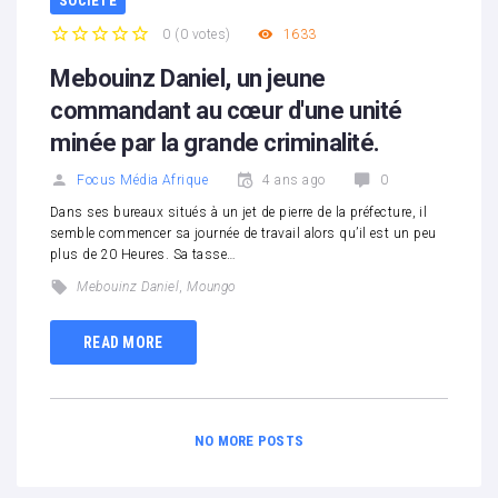
SOCIÉTÉ
0
(
0 votes
)
1633
1
2
3
4
5
Mebouinz Daniel, un jeune
commandant au cœur d'une unité
minée par la grande criminalité.
Focus Média Afrique
4 ans ago
0
Dans ses bureaux situés à un jet de pierre de la préfecture, il
semble commencer sa journée de travail alors qu’il est un peu
plus de 20 Heures. Sa tasse…
Mebouinz Daniel
,
Moungo
READ MORE
NO MORE POSTS