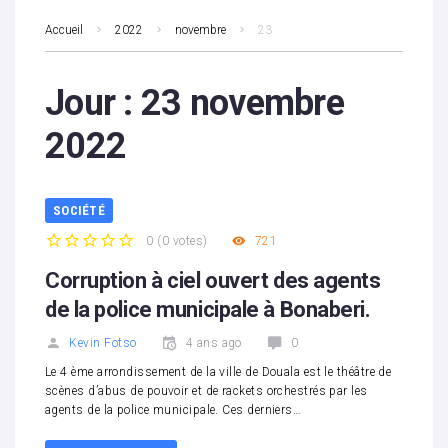
Accueil
2022
novembre
23
Jour :
23 novembre
2022
SOCIÉTÉ
0
(
0 votes
)
721
1
2
3
4
5
Corruption à ciel ouvert des agents
de la police municipale à Bonaberi.
Kevin Fotso
4 ans ago
0
Le 4 ème arrondissement de la ville de Douala est le théâtre de
scènes d’abus de pouvoir et de rackets orchestrés par les
agents de la police municipale. Ces derniers…