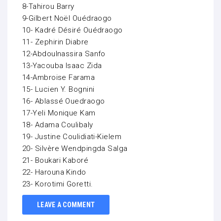
8-Tahirou Barry
9-Gilbert Noël Ouédraogo
10- Kadré Désiré Ouédraogo
11- Zephirin Diabre
12-Abdoulnassira Sanfo
13-Yacouba Isaac Zida
14-Ambroise Farama
15- Lucien Y. Bognini
16- Ablassé Ouedraogo
17-Yeli Monique Kam
18- Adama Coulibaly
19- Justine Coulidiati-Kielem
20- Silvère Wendpingda Salga
21- Boukari Kaboré
22- Harouna Kindo
23- Korotimi Goretti.
LEAVE A COMMENT