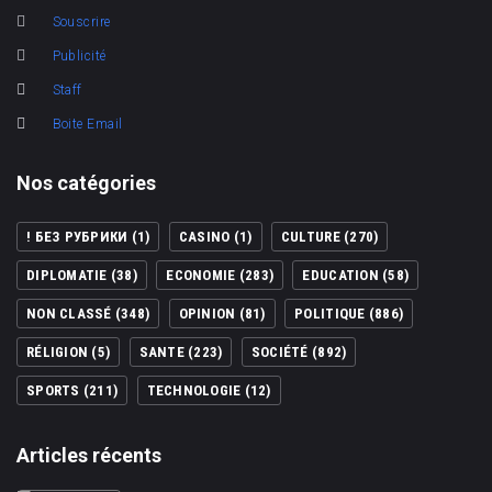
Souscrire
Publicité
Staff
Boite Email
Nos catégories
! БЕЗ РУБРИКИ
(1)
CASINO
(1)
CULTURE
(270)
DIPLOMATIE
(38)
ECONOMIE
(283)
EDUCATION
(58)
NON CLASSÉ
(348)
OPINION
(81)
POLITIQUE
(886)
RÉLIGION
(5)
SANTE
(223)
SOCIÉTÉ
(892)
SPORTS
(211)
TECHNOLOGIE
(12)
Articles récents