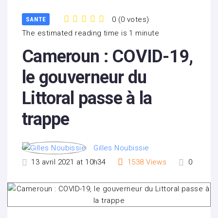
0
(
0 votes
)
SANTE
1
2
3
4
5
The estimated reading time is 1 minute
Cameroun : COVID-19,
le gouverneur du
Littoral passe à la
trappe
Gilles Noubissie
13 avril 2021 at 10h34
1538
Views
0