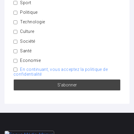
Sport
Politique
Technologie
Culture
Société
Santé
Economie
En continuant, vous acceptez la politique de
confidentialité