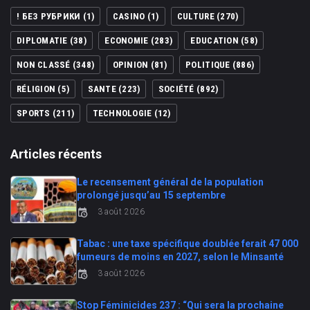
! БЕЗ РУБРИКИ
(1)
CASINO
(1)
CULTURE
(270)
DIPLOMATIE
(38)
ECONOMIE
(283)
EDUCATION
(58)
NON CLASSÉ
(348)
OPINION
(81)
POLITIQUE
(886)
RÉLIGION
(5)
SANTE
(223)
SOCIÉTÉ
(892)
SPORTS
(211)
TECHNOLOGIE
(12)
Articles récents
Le recensement général de la population
prolongé jusqu’au 15 septembre
3 août 2026
Tabac : une taxe spécifique doublée ferait 47 000
fumeurs de moins en 2027, selon le Minsanté
3 août 2026
Stop Féminicides 237 : “Qui sera la prochaine