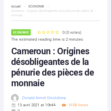
Accueil
ECONOMIE
Cameroun : Origines désobligeantes de la pénurie des pièces de
monnaie
0
(
0 votes
)
ECONOMIE
1
2
3
4
5
The estimated reading time is 2 minutes
Cameroun : Origines
désobligeantes de la
pénurie des pièces de
monnaie
Donald Armel Omolobina
13 avril 2021 at 10h44
1658
Views