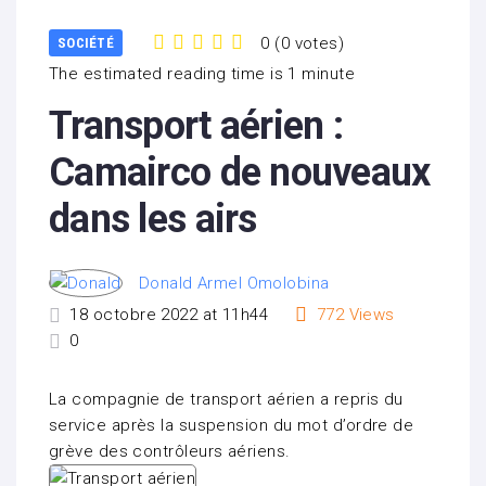
0
(
0 votes
)
SOCIÉTÉ
1
2
3
4
5
The estimated reading time is 1 minute
Transport aérien :
Camairco de nouveaux
dans les airs
Donald Armel Omolobina
18 octobre 2022 at 11h44
772
Views
0
La compagnie de transport aérien a repris du
service après la suspension du mot d’ordre de
grève des contrôleurs aériens.