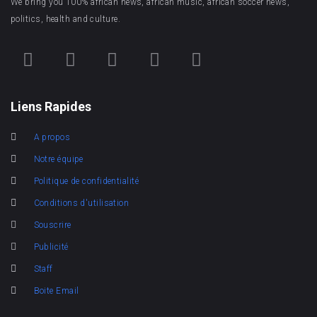
We bring you 100% african news, african music, african soccer news,
politics, health and culture.
Liens Rapides
A propos
Notre équipe
Politique de confidentialité
Conditions d'utilisation
Souscrire
Publicité
Staff
Boite Email