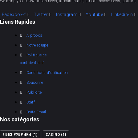
We bring you 100% african news, african music, african soccer news, politics, 
Facebook-f
Twitter
Instagram
Youtube
Linkedin-in
Liens Rapides
A propos
Notre équipe
Politique de
confidentialité
Conditions d'utilisation
Souscrire
Publicité
Staff
Boite Email
Nos catégories
! БЕЗ РУБРИКИ
(1)
CASINO
(1)