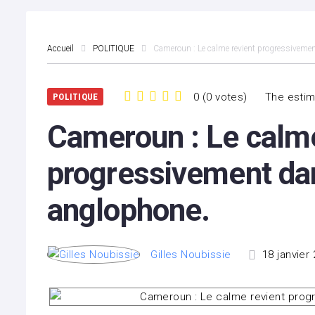
Accueil
POLITIQUE
Cameroun : Le calme revient progressivemen
0
(
0 votes
)
The estim
POLITIQUE
1
2
3
4
5
Cameroun : Le calme
progressivement dan
anglophone.
Gilles Noubissie
18 janvier