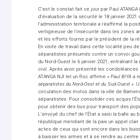
C’est le constat fait ce jour par Paul ATANGA N
d’évaluation de la sécurité le 18 janvier 2021
l’administration territoriale a réaffirmé la p
vertigineuse de l’insécurité dans les zones 
et les efforts fournis par le président de la 
En visite de travail dans cette localité peu 
séparatistes présumés contre un convoi gouv
du Nord-Ouest le 6 janvier 2021, entraînant l
civil. Après avoir présenté les condoléances 
ATANGA NJI tel un Roc affirme
« Paul BIYA a 
séparatistes du Nord-Oest et du Sud-Ouest ».
U
circulation des motos dans la ville de Bamend
séparatistes. Pour consolider ces acquis l’É
pour obtenir des bus pour transport des popu
L’envoyé du chef de l’État a saisi la balle au
république mendiant de la paix un appel clair
actes de ceux qui sont encore dans les buiss
à baisser les armes et à se rendre au centre 