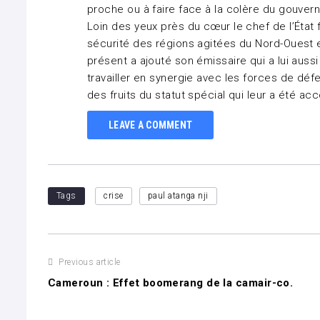
proche ou à faire face à la colère du gouver
Loin des yeux près du cœur le chef de l’État f
sécurité des régions agitées du Nord-Ouest e
présent a ajouté son émissaire qui a lui aussi 
travailler en synergie avec les forces de déf
des fruits du statut spécial qui leur a été a
LEAVE A COMMENT
Tags
crise
paul atanga nji
Navigation
Previous article
Cameroun : Effet boomerang de la camair-co.
de