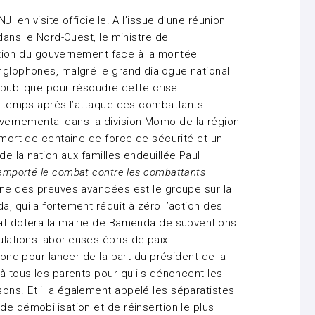
JI en visite officielle. A l’issue d’une réunion
 dans le Nord-Ouest, le ministre de
osition du gouvernement face à la montée
anglophones, malgré le grand dialogue national
république pour résoudre cette crise.
de temps après l’attaque des combattants
ernemental dans la division Momo de la région
a mort de centaine de force de sécurité et un
de la nation aux familles endeuillée Paul
remporté le combat contre les combattants
ne des preuves avancées est le groupe sur la
a, qui a fortement réduit à zéro l’action des
tat dotera la mairie de Bamenda de subventions
lations laborieuses épris de paix.
 bond pour lancer de la part du président de la
 à tous les parents pour qu’ils dénoncent les
ons. Et il a également appelé les séparatistes
de démobilisation et de réinsertion le plus