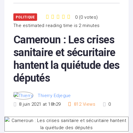
0
(
0 votes
)
POLITIQUE
1
2
3
4
5
The estimated reading time is 2 minutes
Cameroun : Les crises
sanitaire et sécuritaire
hantent la quiétude des
députés
Thierry Edjegue
8 juin 2021 at 18h29
812
Views
0