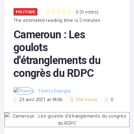
0
(
0 votes
)
POLITIQUE
1
2
3
4
5
The estimated reading time is 2 minutes
Cameroun : Les
goulots
d'étranglements du
congrès du RDPC
Thierry Edjegue
23 avril 2021 at 9h36
954
Views
0