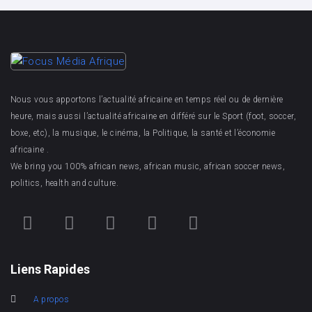
Nous vous apportons l’actualité africaine en temps réel ou de dernière
heure, mais aussi l’actualité africaine en différé sur le Sport (foot, soccer,
boxe, etc), la musique, le cinéma, la Politique, la santé et l’économie
africaine .
We bring you 100% african news, african music, african soccer news,
politics, health and culture.
Liens Rapides
A propos